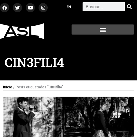
Ir
F
T
Y
I
Search
a
w
o
n
al
c
i
u
s
contenido
e
t
t
t
b
t
u
a
o
e
b
g
o
r
e
r
k
a
m
CIN3FILI4
Inicio
/ Posts etiquetados “Cin3fili4”