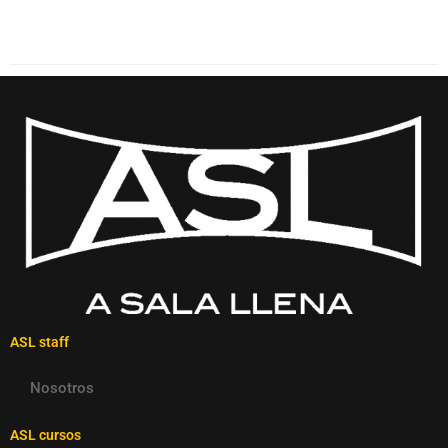
ASL staff
Nosotros
ASL cursos