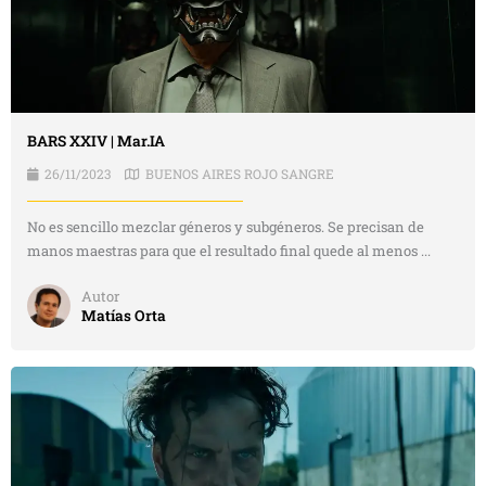
BARS XXIV | Mar.IA
26/11/2023
BUENOS AIRES ROJO SANGRE
No es sencillo mezclar géneros y subgéneros. Se precisan de
manos maestras para que el resultado final quede al menos ...
Autor
Matías Orta