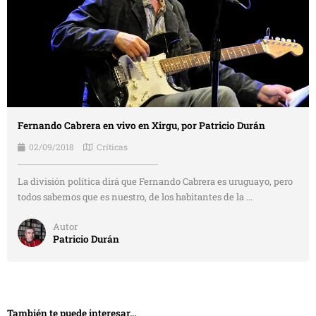
Fernando Cabrera en vivo en Xirgu, por Patricio Durán
02/09/2018
Críticas
La división política dirá que Fernando Cabrera es uruguayo, pero
todos sabemos que es nuestro, de los habitantes de la ...
Autor
Patricio Durán
También te puede interesar...