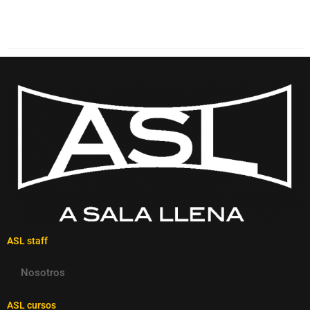
ASL staff
Nosotros
ASL cursos