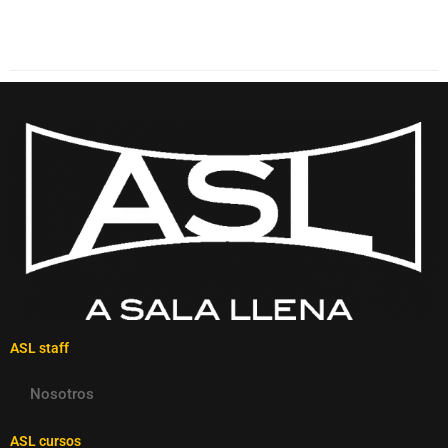
ASL staff
Nosotros
ASL cursos