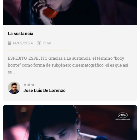
La sustancia
14/09/2024
Cine
ESPEJITO, ESPEJITO Gracias a La sustancia, el término “body
horror” como forma de subgénero cinematográfico -si es que así
se ...
Autor
Jose Luis De Lorenzo