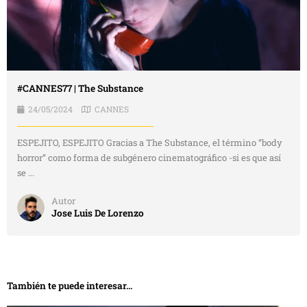
#CANNES77 | The Substance
24/05/2024
CANNES
ESPEJITO, ESPEJITO Gracias a The Substance, el término “body
horror” como forma de subgénero cinematográfico -si es que así
se ...
Autor
Jose Luis De Lorenzo
También te puede interesar...