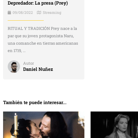
Depredador: La presa (Prey)
09/08/2022
Streaming
RITUAL Y TRADICIÓN Prey nace a la
par que su joven protagonista Naru,
una comanche en tierras americanas
en 1719, ...
Autor
Daniel Nuñez
También te puede interesar...