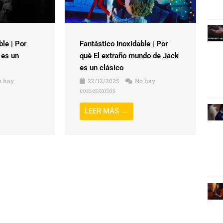
ble | Por
Fantástico Inoxidable | Por
 es un
qué El extraño mundo de Jack
es un clásico
 hay
22/12/2025
No hay
comentarios
LEER MÁS →