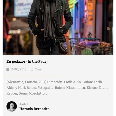
En pedazos (In the Fade)
16/03/2018
Cine
(Alemania, Francia, 2017) Dirección: Fatih Akin. Guion: Fatih
Akin y Hark Bohm. Fotografía: Rainer Klausmann. Elenco: Diane
Kruger, Denis Moschitto, ...
Autor
Horacio Bernades