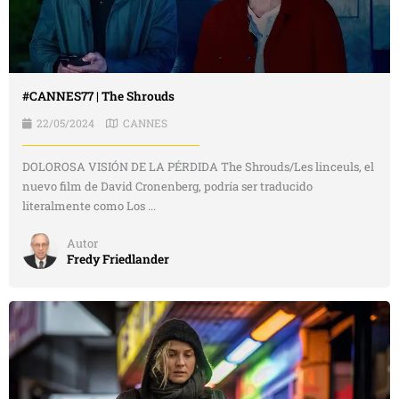
#CANNES77 | The Shrouds
22/05/2024
CANNES
DOLOROSA VISIÓN DE LA PÉRDIDA The Shrouds/Les linceuls, el
nuevo film de David Cronenberg, podría ser traducido
literalmente como Los ...
Autor
Fredy Friedlander