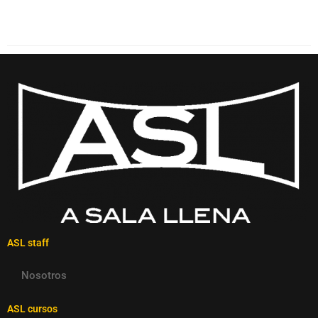
ASL staff
Nosotros
ASL cursos