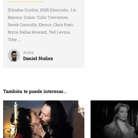
(Estados Unidos, 2018) Dirección: J.A.
Bayona. Guion: Colin Trevorrow,
Derek Connolly. Elenco: Chris Pratt,
Bryce Dallas Howard, Ted Levine,
Toby ...
Autor
Daniel Nuñez
También te puede interesar...