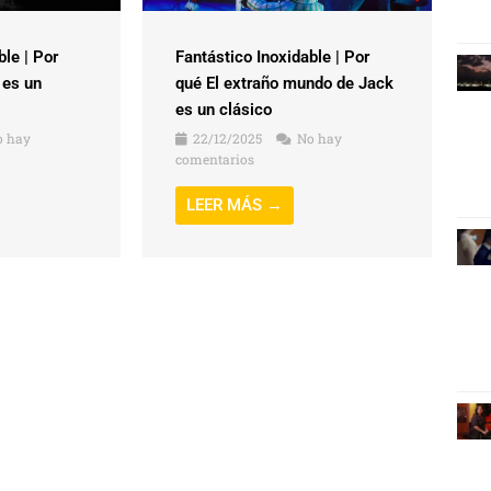
ble | Por
Fantástico Inoxidable | Por
 es un
qué El extraño mundo de Jack
es un clásico
 hay
22/12/2025
No hay
comentarios
LEER MÁS →