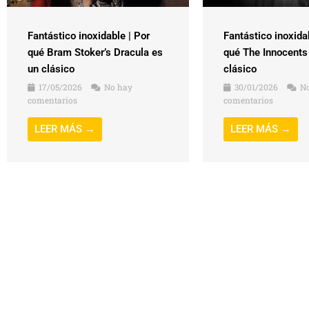
Fantástico inoxidable | Por
Fantástico inoxida
qué Bram Stoker’s Dracula es
qué The Innocents
un clásico
clásico
17/05/2026
No hay
30/01/2026
No
comentarios
comentarios
LEER MÁS →
LEER MÁS →