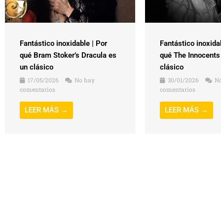
Fantástico inoxidable | Por
Fantástico inoxida
qué Bram Stoker’s Dracula es
qué The Innocents
un clásico
clásico
17/05/2026
No hay
30/01/2026
No
comentarios
comentarios
LEER MÁS →
LEER MÁS →