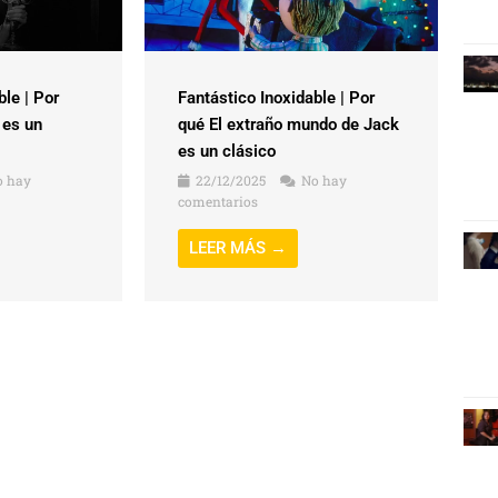
ble | Por
Fantástico Inoxidable | Por
 es un
qué El extraño mundo de Jack
es un clásico
 hay
22/12/2025
No hay
comentarios
LEER MÁS →