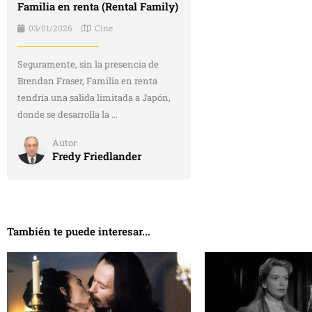
Familia en renta (Rental Family)
03/01/2026
Cine
Seguramente, sin la presencia de
Brendan Fraser, Familia en renta
tendría una salida limitada a Japón,
donde se desarrolla la ...
Autor
Fredy Friedlander
También te puede interesar...