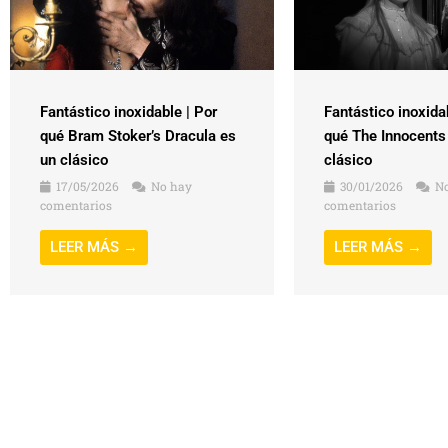
Fantástico inoxidable | Por
Fantástico inoxida
qué Bram Stoker’s Dracula es
qué The Innocents
un clásico
clásico
17/05/2026
No hay
30/01/2026
No
comentarios
comentarios
LEER MÁS →
LEER MÁS →