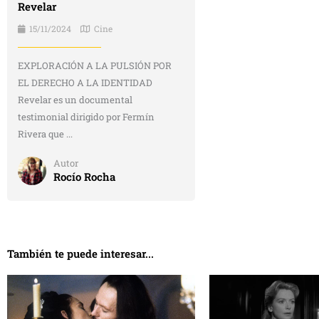
Revelar
15/11/2024
Cine
EXPLORACIÓN A LA PULSIÓN POR
EL DERECHO A LA IDENTIDAD
Revelar es un documental
testimonial dirigido por Fermín
Rivera que ...
Autor
Rocío Rocha
También te puede interesar...