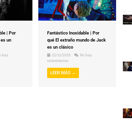
ble | Por
Fantástico Inoxidable | Por
 es un
qué El extraño mundo de Jack
es un clásico
 hay
22/12/2025
No hay
comentarios
LEER MÁS →