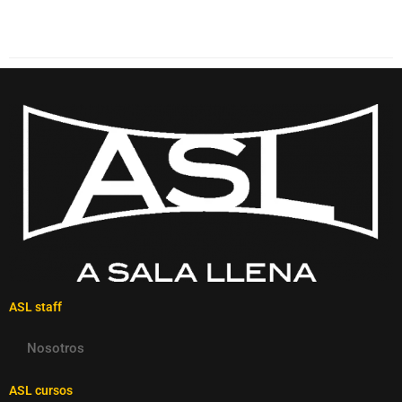
ASL staff
Nosotros
ASL cursos