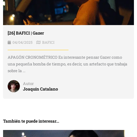
[26] BAFICI | Gazer
04/04/2025
BAFICI
APAGÓN CRONOMÉTRICO Es interesante pensar Gazer como
una pequeña bomba de tiempo, es decir, un artefacto que trabaja
sobre la ...
Autor
Joaquín Catalano
También te puede interesar...