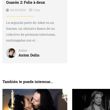
Guasón 2: Folie à deux
04/10/2024
Cine
La segunda parte de Joker es un
fracaso, un ofensivo fiasco de un
colectivo de personas talentosas,
embriagadas con el ...
Autor
Anton Dolin
También te puede interesar...