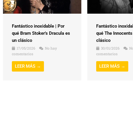
Fantástico inoxidable | Por
Fantástico inoxida
qué Bram Stoker’s Dracula es
qué The Innocents
un clásico
clásico
17/05/2026
No hay
30/01/2026
No
comentarios
comentarios
LEER MÁS →
LEER MÁS →