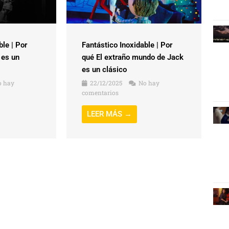
ble | Por
Fantástico Inoxidable | Por
 es un
qué El extraño mundo de Jack
es un clásico
 hay
22/12/2025
No hay
comentarios
LEER MÁS →