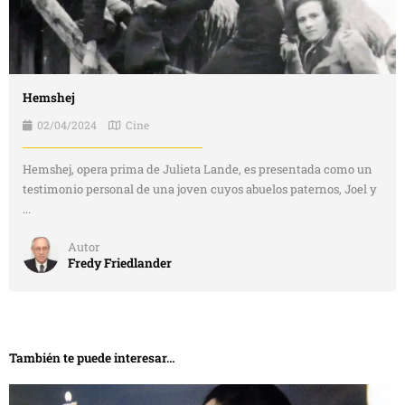
Hemshej
02/04/2024
Cine
Hemshej, opera prima de Julieta Lande, es presentada como un
testimonio personal de una joven cuyos abuelos paternos, Joel y
...
Autor
Fredy Friedlander
También te puede interesar...