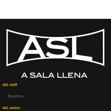
ASL staff
Nosotros
ASL cursos