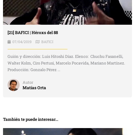
[21] BAFICI | Héroxs del 88
07/04/2019
BAFICI
Guión y dirección: Luis Hitoshi Díaz. Elenco: Chuchu Fasanelli,
Walter Kolm, Ciro Pertusi, Marcelo Pocavida, Mariano Martínez.
Producción: Gonzalo Pérez ...
Autor
Matías Orta
También te puede interesar...