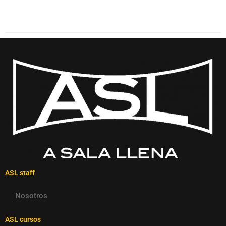
ASL staff
Nosotros
ASL cursos