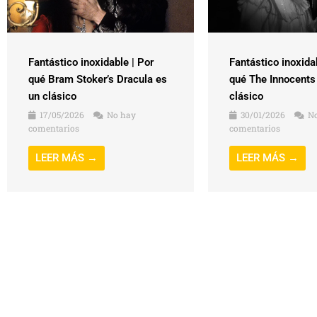
Fantástico inoxidable | Por
Fantástico inoxida
qué Bram Stoker’s Dracula es
qué The Innocents
un clásico
clásico
17/05/2026
No hay
30/01/2026
No
comentarios
comentarios
LEER MÁS →
LEER MÁS →