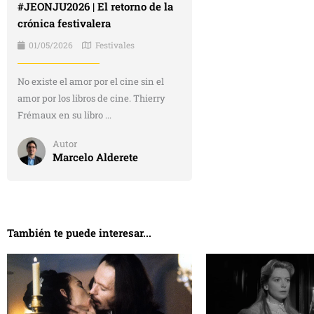
#JEONJU2026 | El retorno de la
crónica festivalera
01/05/2026
Festivales
No existe el amor por el cine sin el
amor por los libros de cine. Thierry
Frémaux en su libro ...
Autor
Marcelo Alderete
También te puede interesar...