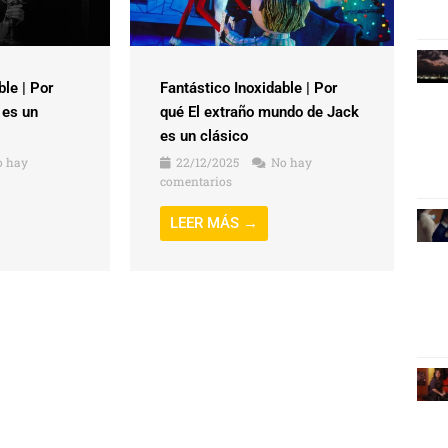
ble | Por
Fantástico Inoxidable | Por
 es un
qué El extraño mundo de Jack
es un clásico
 hay
22/12/2025
No hay
comentarios
LEER MÁS →