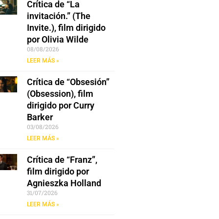
Crítica de “La
invitación.” (The
Invite.), film dirigido
por Olivia Wilde
08/08/2026
LEER MÁS »
Crítica de “Obsesión”
(Obsession), film
dirigido por Curry
Barker
03/08/2026
LEER MÁS »
Crítica de “Franz”,
film dirigido por
Agnieszka Holland
31/07/2026
LEER MÁS »