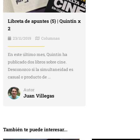
Libreta de apuntes (5) | Quintín x
2
23/11/2019
Columnas
En este último mes, Quintín ha
publicado dos libros sobre cine.
Desconozco si la simultaneidad es
casual o producto de ...
Autor
Juan Villegas
También te puede interesar...