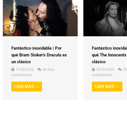
Fantástico inoxidable | Por
Fantástico inoxida
qué Bram Stoker’s Dracula es
qué The Innocents
un clásico
clásico
17/05/2026
No hay
30/01/2026
No
comentarios
comentarios
LEER MÁS →
LEER MÁS →