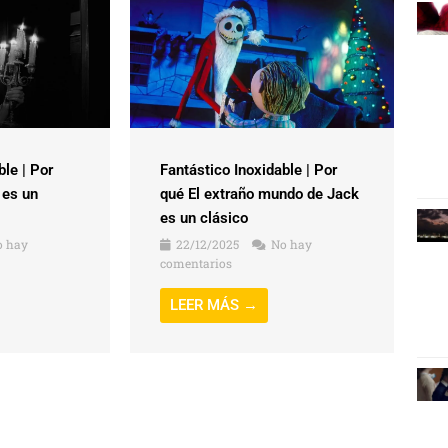
ble | Por
Fantástico Inoxidable | Por
 es un
qué El extraño mundo de Jack
es un clásico
 hay
22/12/2025
No hay
comentarios
LEER MÁS →