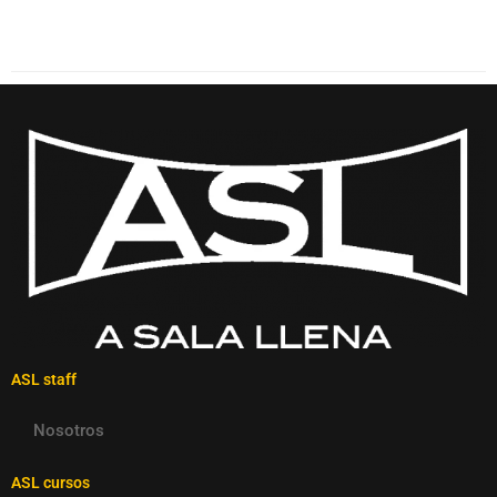
ASL staff
Nosotros
ASL cursos