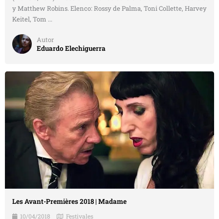
y Matthew Robins. Elenco: Rossy de Palma, Toni Collette, Harvey
Keitel, Tom ...
Autor
Eduardo Elechiguerra
Les Avant-Premières 2018 | Madame
10/04/2018
Festivales