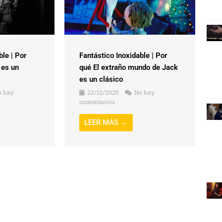
ble | Por
Fantástico Inoxidable | Por
 es un
qué El extraño mundo de Jack
es un clásico
 hay
22/12/2025
No hay
comentarios
LEER MÁS →