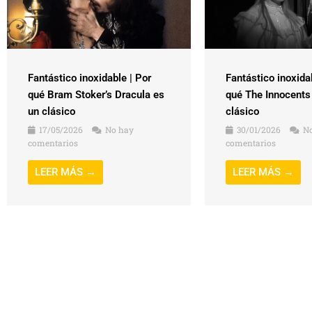
Fantástico inoxidable | Por
Fantástico inoxida
qué Bram Stoker’s Dracula es
qué The Innocents
un clásico
clásico
17/05/2026
No hay
30/01/2026
No
comentarios
comentarios
LEER MÁS →
LEER MÁS →