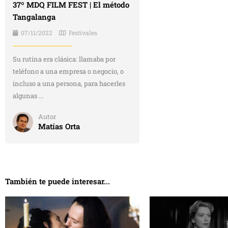
37º MDQ FILM FEST | El método
Tangalanga
07/11/2022
Festivales
Su rutina era clásica: llamaba por
teléfono a una empresa o negocio, o
incluso a una persona, para hacerles
algunas ...
Autor
Matías Orta
También te puede interesar...