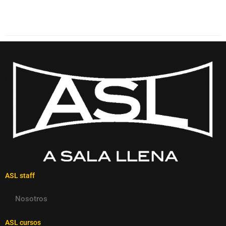
ASL staff
Nosotros
ASL cursos