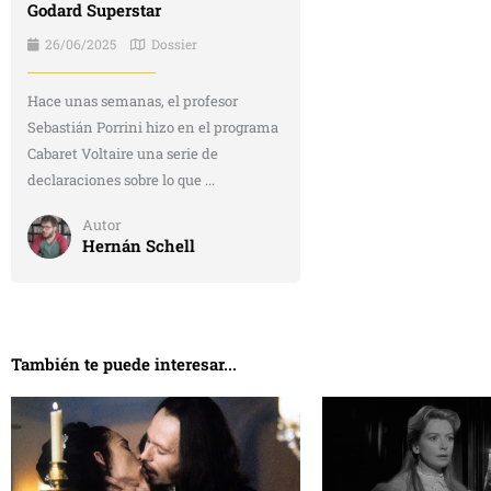
Godard Superstar
26/06/2025
Dossier
Hace unas semanas, el profesor
Sebastián Porrini hizo en el programa
Cabaret Voltaire una serie de
declaraciones sobre lo que ...
Autor
Hernán Schell
También te puede interesar...