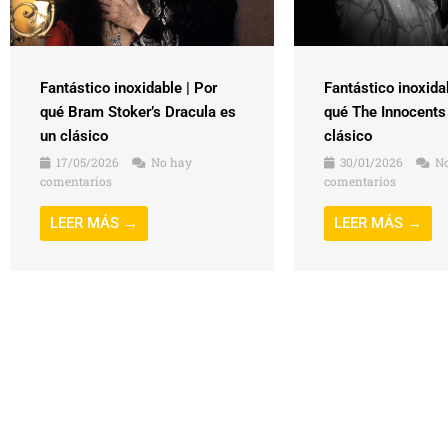
Fantástico inoxidable | Por
Fantástico inoxida
qué Bram Stoker’s Dracula es
qué The Innocents
un clásico
clásico
17/05/2026
No hay
30/01/2026
No
comentarios
comentarios
LEER MÁS →
LEER MÁS →