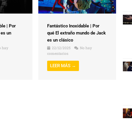
ble | Por
Fantástico Inoxidable | Por
 es un
qué El extraño mundo de Jack
es un clásico
 hay
22/12/2025
No hay
comentarios
LEER MÁS →