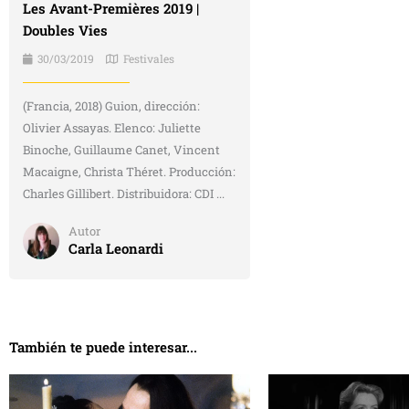
Les Avant-Premières 2019 |
Doubles Vies
30/03/2019
Festivales
(Francia, 2018) Guion, dirección:
Olivier Assayas. Elenco: Juliette
Binoche, Guillaume Canet, Vincent
Macaigne, Christa Théret. Producción:
Charles Gillibert. Distribuidora: CDI ...
Autor
Carla Leonardi
También te puede interesar...