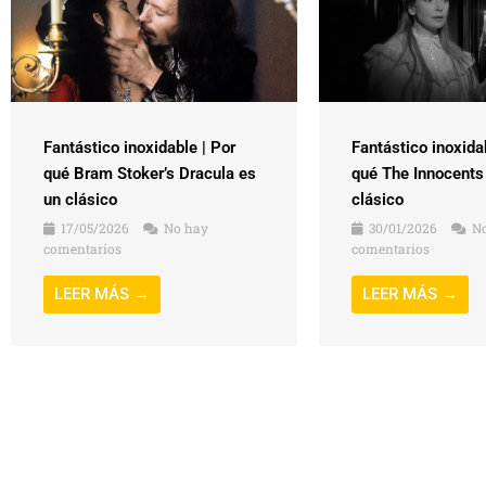
Fantástico inoxidable | Por
Fantástico inoxida
qué Bram Stoker’s Dracula es
qué The Innocents
un clásico
clásico
17/05/2026
No hay
30/01/2026
No
comentarios
comentarios
LEER MÁS →
LEER MÁS →