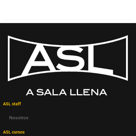
ASL staff
Nosotros
ASL cursos