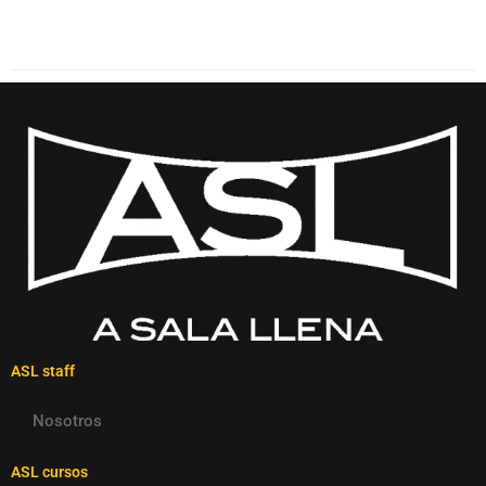
ASL staff
Nosotros
ASL cursos