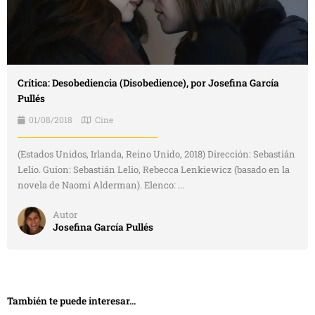
Crítica: Desobediencia (Disobedience), por Josefina García
Pullés
01/08/2018
Cine
(Estados Unidos, Irlanda, Reino Unido, 2018) Dirección: Sebastián
Lelio. Guion: Sebastián Lelio, Rebecca Lenkiewicz (basado en la
novela de Naomi Alderman). Elenco: ...
Autor
Josefina García Pullés
También te puede interesar...