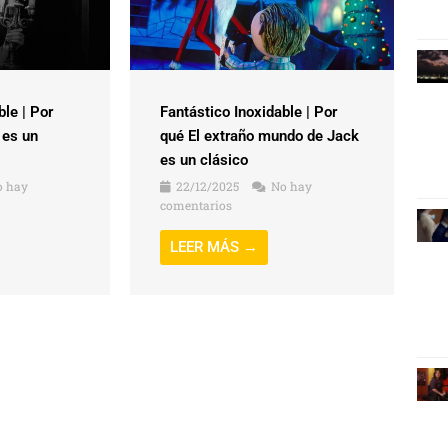
ble | Por
Fantástico Inoxidable | Por
 es un
qué El extraño mundo de Jack
es un clásico
 hay
22/12/2025
No hay
comentarios
LEER MÁS →