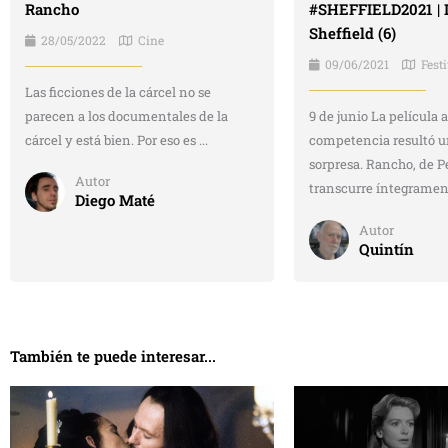
Rancho
#SHEFFIELD2021 | D
Sheffield (6)
28/05/2022
Cine
09/06/2021
Fest
Las ficciones de la cárcel no se
parecen a los documentales de la
9 de junio La película 
cárcel y está bien. Por eso es ...
competencia resultó u
sorpresa. Rancho, de P
Autor
transcurre íntegramente
Diego Maté
Autor
Quintín
También te puede interesar...