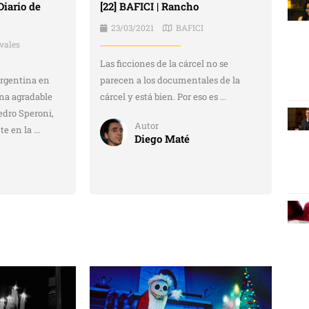
iario de
[22] BAFICI | Rancho
23/03/2021
BAFICI
ivales
Las ficciones de la cárcel no se
argentina en
parecen a los documentales de la
na agradable
cárcel y está bien. Por eso es ...
edro Speroni,
Autor
 en la ...
Diego Maté