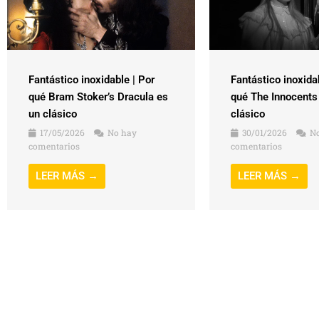
Fantástico inoxidable | Por
Fantástico inoxida
qué Bram Stoker’s Dracula es
qué The Innocents
un clásico
clásico
17/05/2026
No hay
30/01/2026
No
comentarios
comentarios
LEER MÁS →
LEER MÁS →