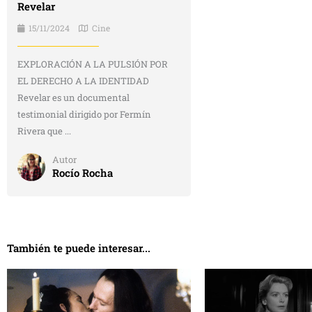
Revelar
15/11/2024
Cine
EXPLORACIÓN A LA PULSIÓN POR
EL DERECHO A LA IDENTIDAD
Revelar es un documental
testimonial dirigido por Fermín
Rivera que ...
Autor
Rocío Rocha
También te puede interesar...