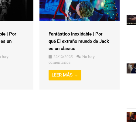
ble | Por
Fantástico Inoxidable | Por
 es un
qué El extraño mundo de Jack
es un clásico
 hay
22/12/2025
No hay
comentarios
LEER MÁS →