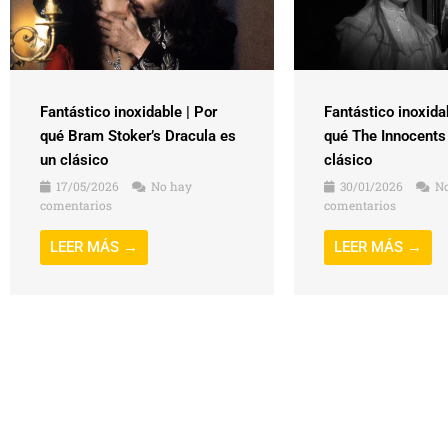
Fantástico inoxidable | Por
Fantástico inoxida
qué Bram Stoker’s Dracula es
qué The Innocents
un clásico
clásico
17/05/2026
No hay
30/01/2026
No
comentarios
comentarios
LEER MÁS →
LEER MÁS →