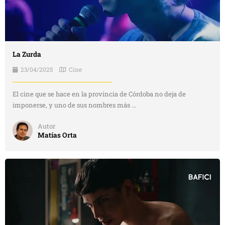
La Zurda
23/04/2025
Cine
El cine que se hace en la provincia de Córdoba no deja de
imponerse, y uno de sus nombres más ...
Autor
Matías Orta