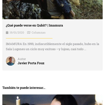
¿Qué puede verse en Qubit? | Imamura
19/01/2020
Columnas
IMAMURA En 1999, indiscutiblemente el siglo pasado, hubo en la
Sala Lugones un ciclo muy exitoso —y lujoso, casi todo ...
Autor
Javier Porta Fouz
También te puede interesar...