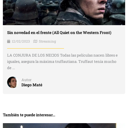
Sin novedad en el frente (All Quiet on the Western Front)
12/02/2023
Streaming
LA CONJURA DE LOS NECIOS Todas las películas nacen libres e
iguales, asegura la máxima truffautiana. Truffaut tenía mucho
de ...
Autor
Diego Maté
También te puede interesar...