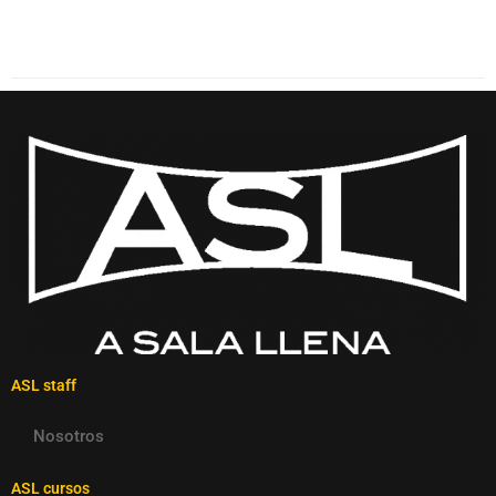
ASL staff
Nosotros
ASL cursos