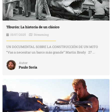
Tiburón: La historia de un clásico
15/07/2025
Streaming
UN DOCUMENTAL SOBRE LA CONSTRUCCIÓN DE UN MITO
“Vas a necesitar un barco más grande” Martin Brody 27 ...
Autor
Paulo Soria