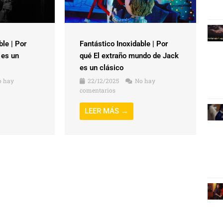
ble | Por
Fantástico Inoxidable | Por
 es un
qué El extraño mundo de Jack
es un clásico
 hay
22/12/2025
No hay
comentarios
LEER MÁS →