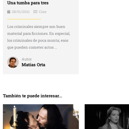
Una tumba para tres
28/01/2021
Cine
Los criminales siempre son buen
material para ficciones. En especial,
los criminales de poca monta; esos
que pueden cometer actos ...
Autor
Matías Orta
También te puede interesar...