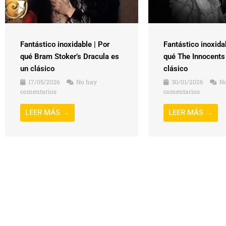
Fantástico inoxidable | Por
Fantástico inoxida
qué Bram Stoker’s Dracula es
qué The Innocents
un clásico
clásico
17/05/2026
No hay
30/01/2026
No
comentarios
comentarios
LEER MÁS →
LEER MÁS →