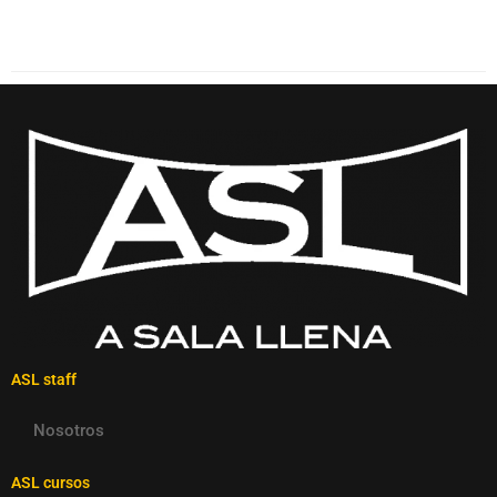
ASL staff
Nosotros
ASL cursos