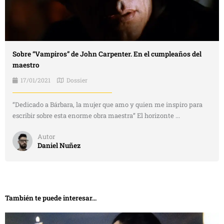
Sobre “Vampiros” de John Carpenter. En el cumpleaños del
maestro
17/01/2021
Dossier
“Dedicado a Bárbara, la mujer que amo y quien me inspiro para
escribir sobre esta enorme obra maestra” El horizonte ...
Autor
Daniel Nuñez
También te puede interesar...