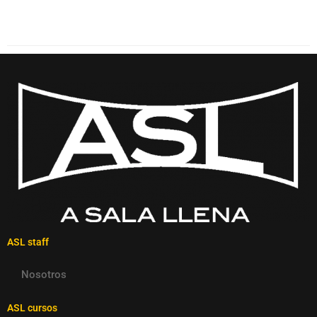
ASL staff
Nosotros
ASL cursos