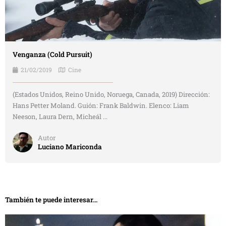
Venganza (Cold Pursuit)
21/02/2019
Cine
(Estados Unidos, Reino Unido, Noruega, Canada, 2019) Dirección:
Hans Petter Moland. Guión: Frank Baldwin. Elenco: Liam
Neeson, Laura Dern, Micheál ...
Autor
Luciano Mariconda
También te puede interesar...