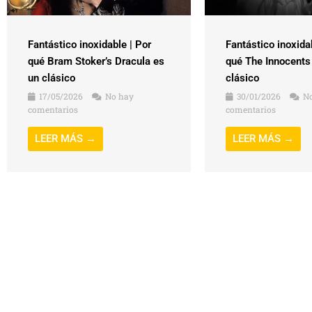
Fantástico inoxidable | Por
Fantástico inoxida
qué Bram Stoker’s Dracula es
qué The Innocents
un clásico
clásico
17/05/2026
No hay
30/01/2026
No
comentarios
comentarios
LEER MÁS →
LEER MÁS →