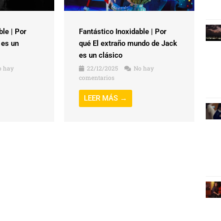
ble | Por
Fantástico Inoxidable | Por
 es un
qué El extraño mundo de Jack
es un clásico
 hay
22/12/2025
No hay
comentarios
LEER MÁS →