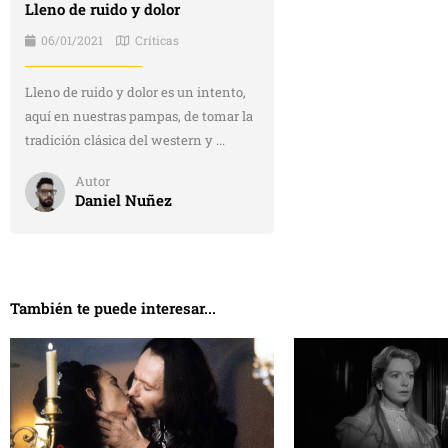
Lleno de ruido y dolor
06/01/2021
Críticas
Lleno de ruido y dolor es un intento,
aquí en nuestras pampas, de tomar la
tradición clásica del western y ...
Autor
Daniel Nuñez
También te puede interesar...