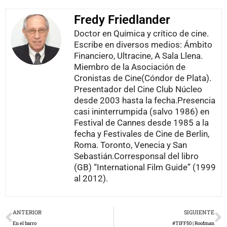
Fredy Friedlander
Doctor en Química y crítico de cine.
Escribe en diversos medios: Ámbito
Financiero, Ultracine, A Sala Llena.
Miembro de la Asociación de
Cronistas de Cine(Cóndor de Plata).
Presentador del Cine Club Núcleo
desde 2003 hasta la fecha.Presencia
casi ininterrumpida (salvo 1986) en
Festival de Cannes desde 1985 a la
fecha y Festivales de Cine de Berlin,
Roma. Toronto, Venecia y San
Sebastián.Corresponsal del libro
(GB) “International Film Guide” (1999
al 2012).
Prev
N
ANTERIOR
SIGUIENTE
En el barro
#TIFF50 | Roofman