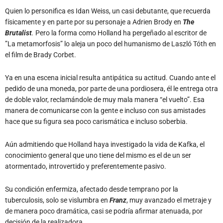
Quien lo personifica es Idan Weiss, un casi debutante, que recuerda
físicamente y en parte por su personaje a Adrien Brody en
The
Brutalist
.
Pero la forma como Holland ha pergeñado al escritor de
”La metamorfosis” lo aleja un poco del humanismo de Laszló Tóth en
el film de Brady Corbet.
Ya en una escena inicial resulta antipática su actitud. Cuando ante el
pedido de una moneda, por parte de una pordiosera, él le entrega otra
de doble valor, reclamándole de muy mala manera “el vuelto”. Esa
manera de comunicarse con la gente e incluso con sus amistades
hace que su figura sea poco carismática e incluso soberbia.
Aún admitiendo que Holland haya investigado la vida de Kafka, el
conocimiento general que uno tiene del mismo es el de un ser
atormentado, introvertido y preferentemente pasivo.
Su condición enfermiza, afectado desde temprano por la
tuberculosis, solo se vislumbra en
Franz
,
muy avanzado el metraje y
de manera poco dramática, casi se podría afirmar atenuada, por
decisión de la realizadora.