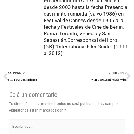
Presentador del Cine Club Núcleo
desde 2003 hasta la fecha.Presencia
casi ininterrumpida (salvo 1986) en
Festival de Cannes desde 1985 a la
fecha y Festivales de Cine de Berlin,
Roma. Toronto, Venecia y San
Sebastián.Corresponsal del libro
(GB) “International Film Guide” (1999
al 2012).
Prev
N
ANTERIOR
SIGUIENTE
#TIFF50 | Deux pianos
#TIFF50 | Dead Man’s Wire
Dejá un comentario
Tu dirección de correo electrónico no será publicada.
Los campos
obligatorios están marcados con
*
Escribí
acá...