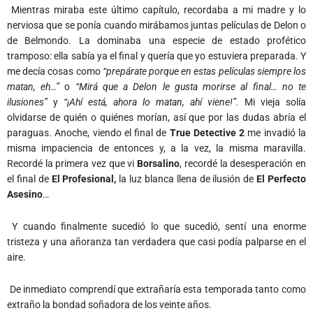
Mientras miraba este último capítulo, recordaba a mi madre y lo
nerviosa que se ponía cuando mirábamos juntas películas de Delon o
de Belmondo. La dominaba una especie de estado profético
tramposo: ella sabía ya el final y quería que yo estuviera preparada. Y
me decía cosas como
“prepárate porque en estas películas siempre los
matan, eh…”
o
“Mirá que a Delon le gusta morirse al final… no te
ilusiones”
y
“¡Ahí está, ahora lo matan, ahí viene!”.
Mi vieja solía
olvidarse de quién o quiénes morían, así que por las dudas abría el
paraguas. Anoche, viendo el final de
True Detective 2
me invadió la
misma impaciencia de entonces y, a la vez, la misma maravilla.
Recordé la primera vez que vi
Borsalino
, recordé la desesperación en
el final de
El Profesional,
la luz blanca llena de ilusión de
El Perfecto
Asesino
…
Y cuando finalmente sucedió lo que sucedió, sentí una enorme
tristeza y una añoranza tan verdadera que casi podía palparse en el
aire.
De inmediato comprendí que extrañaría esta temporada tanto como
extraño la bondad soñadora de los veinte años.