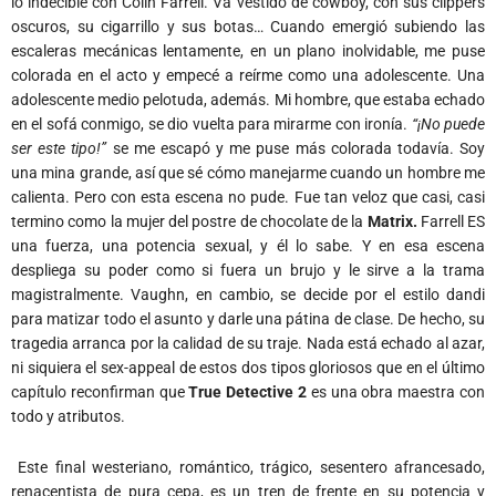
lo indecible con Colin Farrell. Va vestido de cowboy, con sus clippers
oscuros, su cigarrillo y sus botas… Cuando emergió subiendo las
escaleras mecánicas lentamente, en un plano inolvidable, me puse
colorada en el acto y empecé a reírme como una adolescente. Una
adolescente medio pelotuda, además. Mi hombre, que estaba echado
en el sofá conmigo, se dio vuelta para mirarme con ironía.
“¡No puede
ser este tipo!”
se me escapó y me puse más colorada todavía. Soy
una mina grande, así que sé cómo manejarme cuando un hombre me
calienta. Pero con esta escena no pude. Fue tan veloz que casi, casi
termino como la mujer del postre de chocolate de la
Matrix.
Farrell ES
una fuerza, una potencia sexual, y él lo sabe. Y en esa escena
despliega su poder como si fuera un brujo y le sirve a la trama
magistralmente. Vaughn, en cambio, se decide por el estilo dandi
para matizar todo el asunto y darle una pátina de clase. De hecho, su
tragedia arranca por la calidad de su traje. Nada está echado al azar,
ni siquiera el sex-appeal de estos dos tipos gloriosos que en el último
capítulo reconfirman que
True Detective 2
es una obra maestra con
todo y atributos.
Este final westeriano, romántico, trágico, sesentero afrancesado,
renacentista de pura cepa, es un tren de frente en su potencia y