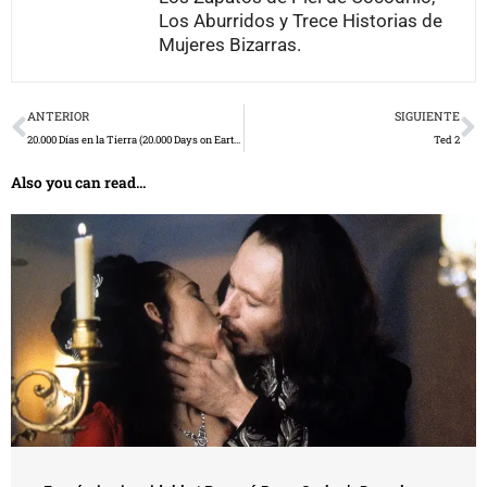
Los Aburridos y Trece Historias de
Mujeres Bizarras.
Prev
N
ANTERIOR
SIGUIENTE
20.000 Días en la Tierra (20.000 Days on Earth)
Ted 2
Also you can read...