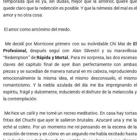
temporada que es ya, sin dudas, mejor que la anterior, quiere que
quede claro que la redención es posible. Y que la némesis del mal es el
amor y no otra cosa.
El amor como antónimo del miedo.
Me decidí por Morricone primero con su inolvidable Chi Mai de
El
Profesional,
después seguí con Alan Silvestri y su maravillosa
“Redemption
”
de
Rápida y Mortal.
Para mi sorpresa, las dos escenas
claves del capítulo final de ayer iban perfectamente con ambas
piezas y se sucedían de manera natural en mi cabeza, reproduciendo
emocionalmente la misma idea, el mismo desconsuelo, el mismo
romanticismo. Y la niebla azulada del día me iba impregnando el
espíritu, frágil y dulcemente, induciendo el disfrute de la melancolía y
la contemplación.
Me hice un café y me tomé un recreo meditativo. En casa hay tortas
fritas del Chuchi que ayer le salieron brutales. Azucaré una y me la
eché al coleto. Por un momento me reí pensando en la escena de la
estación de trenes y en cómo en un segundo me había excitado hasta