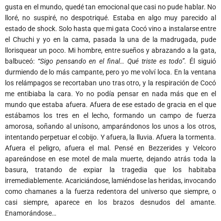
gusta en el mundo, quedé tan emocional que casi no pude hablar. No
lloré, no suspiré, no despotriqué. Estaba en algo muy parecido al
estado de shock. Solo hasta que mi gata Cocó vino a instalarse entre
el Chuchi y yo en la cama, pasada la una de la madrugada, pude
llorisquear un poco. Mi hombre, entre sueños y abrazando a la gata,
balbuceó:
“Sigo pensando en el final… Qué triste es todo”.
Él siguió
durmiendo de lo más campante, pero yo me volví loca. En la ventana
los relámpagos se recortaban uno tras otro, y la respiración de Cocó
me entibiaba la cara. Yo no podía pensar en nada más que en el
mundo que estaba afuera. Afuera de ese estado de gracia en el que
estábamos los tres en el lecho, formando un campo de fuerza
amorosa, soñando al unísono, amparándonos los unos a los otros,
intentando perpetuar el cobijo. Y afuera, la lluvia. Afuera la tormenta.
Afuera el peligro, afuera el mal. Pensé en Bezzerides y Velcoro
apareándose en ese motel de mala muerte, dejando atrás toda la
basura, tratando de expiar la tragedia que los habitaba
irremediablemente. Acariciándose, lamiéndose las heridas, invocando
como chamanes a la fuerza redentora del universo que siempre, o
casi siempre, aparece en los brazos desnudos del amante.
Enamorándose…