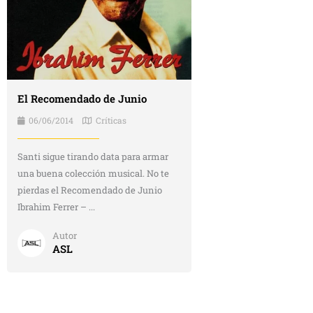
El Recomendado de Junio
06/06/2014
Críticas
Santi sigue tirando data para armar
una buena colección musical. No te
pierdas el Recomendado de Junio
Ibrahim Ferrer – ...
Autor
ASL