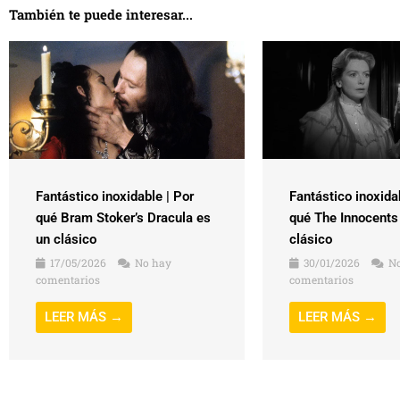
También te puede interesar...
Fantástico inoxidable | Por
Fantástico inoxida
qué Bram Stoker’s Dracula es
qué The Innocents
un clásico
clásico
17/05/2026
No hay
30/01/2026
No
comentarios
comentarios
LEER MÁS →
LEER MÁS →