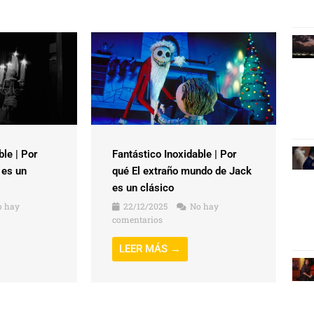
ble | Por
Fantástico Inoxidable | Por
 es un
qué El extraño mundo de Jack
es un clásico
 hay
22/12/2025
No hay
comentarios
LEER MÁS →