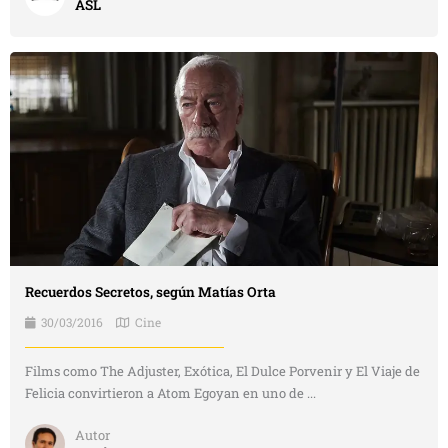
ASL
Recuerdos Secretos, según Matías Orta
30/03/2016
Cine
Films como The Adjuster, Exótica, El Dulce Porvenir y El Viaje de
Felicia convirtieron a Atom Egoyan en uno de ...
Autor