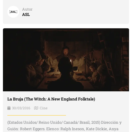
Autor
ASL
La Bruja (The Witch: A New England Folktale)
30/03/2016
Cine
(Estados Unidos/ Reino Unido/ Canadá/ Brasil, 2015) Dirección y
Guión: Robert Eggers. Elenco: Ralph Ineson, Kate Dickie, Anya