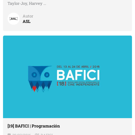
Taylor-Joy, Harvey ...
Autor
ASL
[19] BAFICI | Programación
30/03/2016
BAFICI