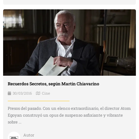
Recuerdos Secretos, según Martín Chiavarino
30/03/2016
Cine
Presos del pasado. Con un elenco extraordinario, el director Atom
Egoyan construyó un opus de suspenso asfixiante y vibrante
sobre ...
Autor