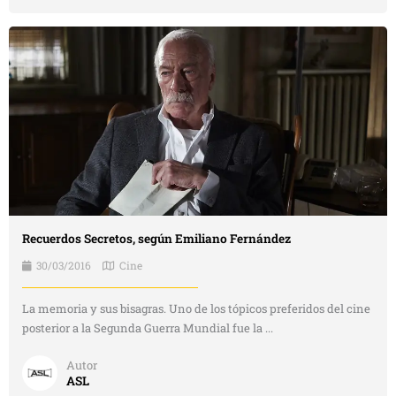
Recuerdos Secretos, según Emiliano Fernández
30/03/2016
Cine
La memoria y sus bisagras. Uno de los tópicos preferidos del cine
posterior a la Segunda Guerra Mundial fue la ...
Autor
ASL