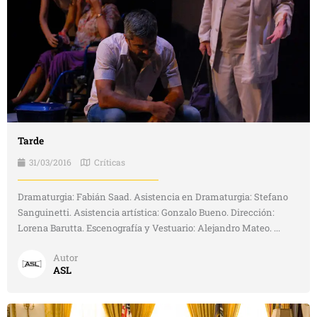
Tarde
31/03/2016
Críticas
Dramaturgia: Fabián Saad. Asistencia en Dramaturgia: Stefano
Sanguinetti. Asistencia artística: Gonzalo Bueno. Dirección:
Lorena Barutta. Escenografía y Vestuario: Alejandro Mateo. ...
Autor
ASL