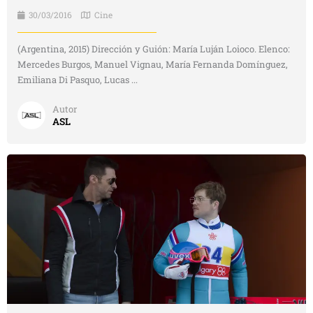
30/03/2016
Cine
(Argentina, 2015) Dirección y Guión: María Luján Loioco. Elenco:
Mercedes Burgos, Manuel Vignau, María Fernanda Domínguez,
Emiliana Di Pasquo, Lucas ...
Autor
ASL