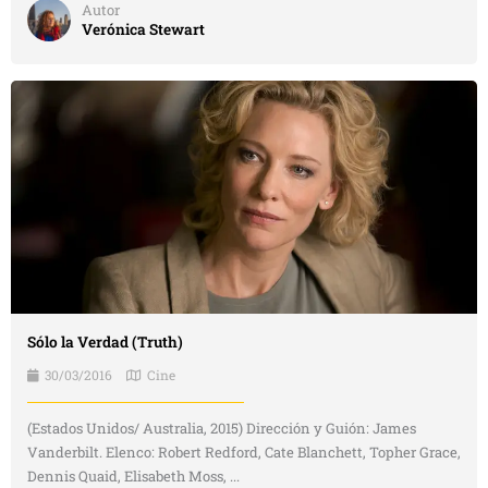
Autor
Verónica Stewart
Sólo la Verdad (Truth)
30/03/2016
Cine
(Estados Unidos/ Australia, 2015) Dirección y Guión: James
Vanderbilt. Elenco: Robert Redford, Cate Blanchett, Topher Grace,
Dennis Quaid, Elisabeth Moss, ...