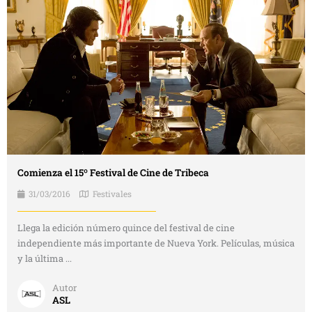
Comienza el 15º Festival de Cine de Tribeca
31/03/2016
Festivales
Llega la edición número quince del festival de cine
independiente más importante de Nueva York. Películas, música
y la última ...
Autor
ASL