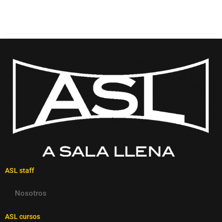
ASL staff
Nosotros
ASL cursos