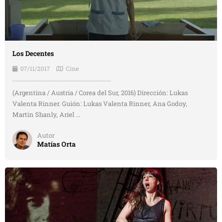
Los Decentes
07/11/2017
Cine
(Argentina / Austria / Corea del Sur, 2016) Dirección: Lukas
Valenta Rinner. Guión: Lukas Valenta Rinner, Ana Godoy,
Martin Shanly, Ariel ...
Autor
Matías Orta