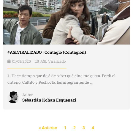
#ASLVIRALIZADO | Contagio (Contagion)
01/05/2020
ASL Viralizado
1. Hace tiempo que dejé de saber qué cine me gusta. Perdí el
criterio. Cultito y Pochoclo, los integrantes de ...
Autor
Sebastián Kohan Esquenazi
« Anterior
1
2
3
4