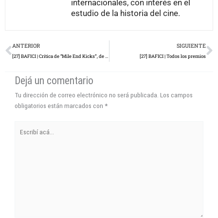
internacionales, con interés en el
estudio de la historia del cine.
Prev
N
ANTERIOR
SIGUIENTE
[27] BAFICI | Crítica de “Mile End Kicks”, de Chandler Levack
[27] BAFICI | Todos los premios
Dejá un comentario
Tu dirección de correo electrónico no será publicada.
Los campos
obligatorios están marcados con
*
Escribí
acá...