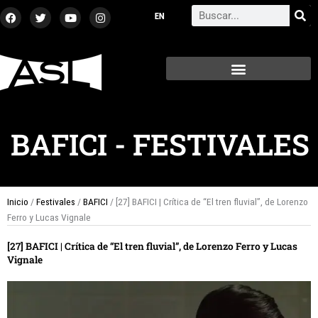
Ir
F
T
Y
I
Search
a
w
o
n
al
c
i
u
s
contenido
e
t
t
t
b
t
u
a
o
e
b
g
o
r
e
r
k
a
m
BAFICI
-
FESTIVALES
Inicio
/
Festivales
/
BAFICI
/ [27] BAFICI | Crítica de “El tren fluvial”, de Lorenzo
Ferro y Lucas Vignale
[27] BAFICI | Crítica de “El tren fluvial”, de Lorenzo Ferro y Lucas
Vignale