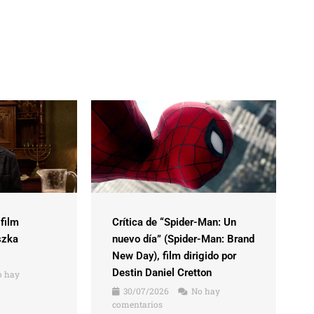
 film
Crítica de “Spider-Man: Un
szka
nuevo día” (Spider-Man: Brand
New Day), film dirigido por
Destin Daniel Cretton
 hay
30/07/2026
No hay
comentarios