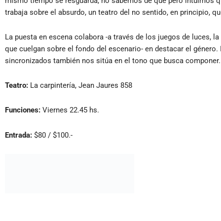
mismo tiempo se resguarda, no sabemos de qué pero intuimos que s
trabaja sobre el absurdo, un teatro del no sentido, en principio, q
La puesta en escena colabora -a través de los juegos de luces, l
que cuelgan sobre el fondo del escenario- en destacar el género. 
sincronizados también nos sitúa en el tono que busca componer.
Teatro:
La carpintería, Jean Jaures 858
Funciones:
Viernes 22.45 hs.
Entrada:
$80 / $100.-