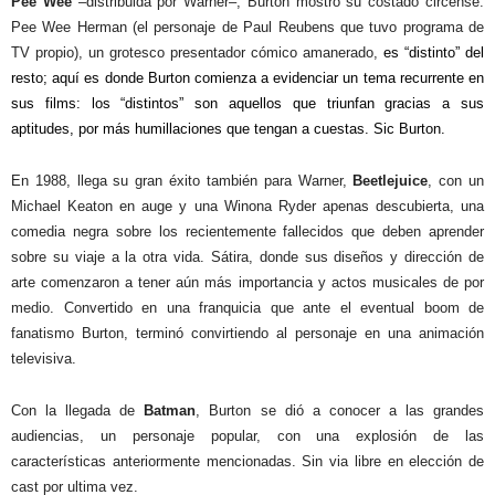
Pee Wee
–distribuida por Warner–, Burton mostró su costado circense.
Pee Wee Herman (el personaje de Paul Reubens que tuvo programa de
TV propio), un grotesco presentador cómico amanerado,
es “distinto” del
resto; aquí es donde Burton comienza a evidenciar un tema recurrente en
sus films: los “distintos” son aquellos que triunfan gracias a sus
aptitudes, por más humillaciones que tengan a cuestas. Sic Burton.
En 1988, llega su gran éxito también para Warner,
Beetlejuice
, con un
Michael Keaton en auge y una Winona Ryder apenas descubierta, una
comedia negra sobre los recientemente fallecidos que deben aprender
sobre su viaje a la otra vida. Sátira, donde sus diseños y dirección de
arte comenzaron a tener aún más importancia y actos musicales de por
medio. Convertido en una franquicia que ante el eventual boom de
fanatismo Burton, terminó convirtiendo al personaje en una animación
televisiva.
Con la llegada de
Batman
, Burton se dió a conocer a las grandes
audiencias, un personaje popular, con una explosión de las
características anteriormente mencionadas. Sin via libre en elección de
cast por ultima vez.