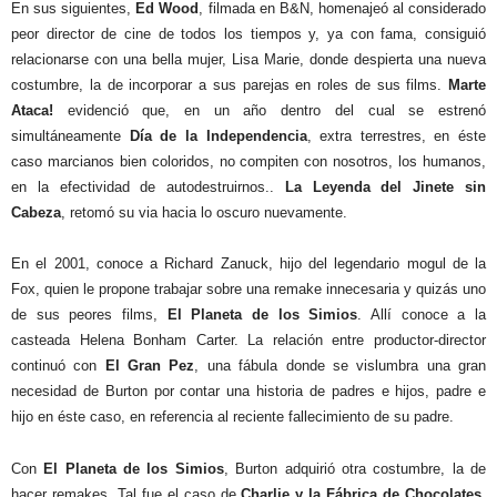
En sus siguientes,
Ed Wood
, filmada en B&N, homenajeó al considerado
peor director de cine de todos los tiempos y, ya con fama, consiguió
relacionarse con una bella mujer, Lisa Marie, donde despierta una nueva
costumbre, la de incorporar a sus parejas en roles de sus films.
Marte
Ataca!
evidenció que, en un año dentro del cual se estrenó
simultáneamente
Día de la Independencia
, extra terrestres, en éste
caso marcianos bien coloridos, no compiten con nosotros, los humanos,
en la efectividad de autodestruirnos..
La Leyenda
del Jinete sin
Cabeza
, retomó su via hacia lo oscuro nuevamente.
En el 2001, conoce a Richard Zanuck, hijo del legendario mogul de la
Fox, quien le propone trabajar sobre una remake innecesaria y quizás uno
de sus peores films,
El Planeta de los Simios
. Allí conoce a la
casteada Helena Bonham Carter. La relación entre productor-director
continuó con
El Gran Pez
, una fábula donde se vislumbra una gran
necesidad de Burton por contar una historia de padres e hijos, padre e
hijo en éste caso, en referencia al reciente fallecimiento de su padre.
Con
El Planeta de los Simios
, Burton adquirió otra costumbre, la de
hacer remakes. Tal fue el caso de
Charlie y la Fábrica de Chocolates
,