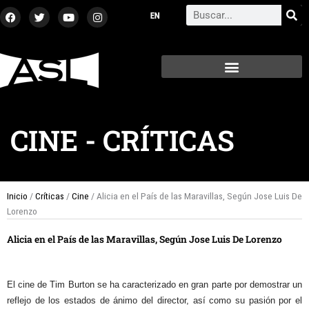
Ir
F
T
Y
I
Search
a
w
o
n
al
c
i
u
s
contenido
e
t
t
t
b
t
u
a
o
e
b
g
o
r
e
r
k
a
m
CINE
-
CRÍTICAS
Inicio
/
Críticas
/
Cine
/ Alicia en el País de las Maravillas, Según Jose Luis De
Lorenzo
Alicia en el País de las Maravillas, Según Jose Luis De Lorenzo
El cine de Tim Burton se ha caracterizado en gran parte por demostrar un
reflejo de los estados de ánimo del director, así como su pasión por el