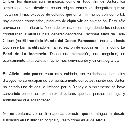
Si bien los diseños son hermosos, como en todo film de Burton, los
siento repetitivos, desde su poster original vemos las tipografías que ya
llevan su firma, excesos de colorido que en el film no se ven como tal,
hay grandes espaciados, producto de algún wiz en animación. Esto sólo
provoca en mi, añorar la época de los mate paintings, donde los estudios
contrataban a artistas para generar decorados, recordar films de Terry
Gilliam (no
El Increíble Mundo del Doctor Parnassus
), inclusive hasta
Scorsese los ha utilizado en la recreación de épocas en films como
La
Edad
de La Inocencia
.
Daban
otra sensación, otra magnitud, un
acercamiento a la realidad mucho más convincente y cinematográfica.
En
Alicia…
todo parece estar muy cuidado, tan cuidado que hasta los
diálogos no se escapan de ser políticamente correctos, siento que Burton
ha estado una de dos, o limitado por la Disney o simplemente se haya
convertido en uno de los tantos directores que han perdido la magia y
entusiasmo que solían tener.
No me conforma ver un film apenas correcto, que no intrigue, ni desate
suspenso en un libro tan original y vasto como es el de
Alicia…