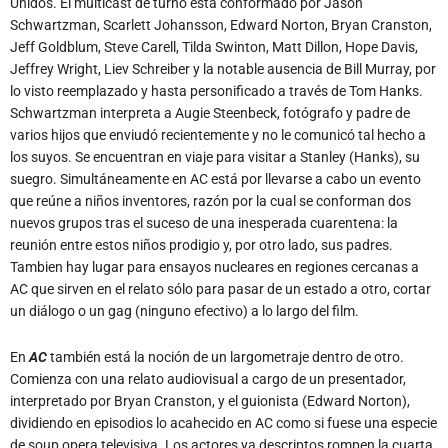
Unidos. El multicast de turno está conformado por Jason
Schwartzman, Scarlett Johansson, Edward Norton, Bryan Cranston,
Jeff Goldblum, Steve Carell, Tilda Swinton, Matt Dillon, Hope Davis,
Jeffrey Wright, Liev Schreiber y la notable ausencia de Bill Murray, por
lo visto reemplazado y hasta personificado a través de Tom Hanks.
Schwartzman interpreta a Augie Steenbeck, fotógrafo y padre de
varios hijos que enviudó recientemente y no le comunicó tal hecho a
los suyos. Se encuentran en viaje para visitar a Stanley (Hanks), su
suegro. Simultáneamente en AC está por llevarse a cabo un evento
que reúne a niños inventores, razón por la cual se conforman dos
nuevos grupos tras el suceso de una inesperada cuarentena: la
reunión entre estos niños prodigio y, por otro lado, sus padres.
Tambien hay lugar para ensayos nucleares en regiones cercanas a
AC que sirven en el relato sólo para pasar de un estado a otro, cortar
un diálogo o un gag (ninguno efectivo) a lo largo del film.
En
AC
también está la noción de un largometraje dentro de otro.
Comienza con una relato audiovisual a cargo de un presentador,
interpretado por Bryan Cranston, y el guionista (Edward Norton),
dividiendo en episodios lo acahecido en AC como si fuese una especie
de soup opera televisiva. Los actores ya descriptos rompen la cuarta