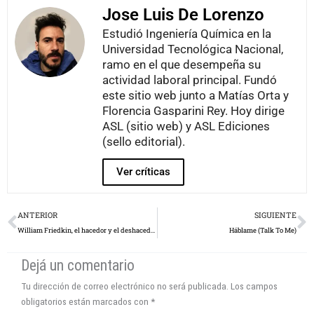
Jose Luis De Lorenzo
Estudió Ingeniería Química en la
Universidad Tecnológica Nacional,
ramo en el que desempeña su
actividad laboral principal. Fundó
este sitio web junto a Matías Orta y
Florencia Gasparini Rey. Hoy dirige
ASL (sitio web) y ASL Ediciones
(sello editorial).
Ver críticas
Prev
N
ANTERIOR
SIGUIENTE
William Friedkin, el hacedor y el deshacedor
Háblame (Talk To Me)
Dejá un comentario
Tu dirección de correo electrónico no será publicada.
Los campos
obligatorios están marcados con
*