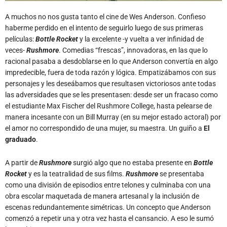
A muchos no nos gusta tanto el cine de Wes Anderson. Confieso
haberme perdido en el intento de seguirlo luego de sus primeras
películas:
Bottle Rocket
y la excelente -y vuelta a ver infinidad de
veces-
Rushmore
. Comedias “frescas”, innovadoras, en las que lo
racional pasaba a desdoblarse en lo que Anderson convertía en algo
impredecible, fuera de toda razón y lógica. Empatizábamos con sus
personajes y les deseábamos que resultasen victoriosos ante todas
las adversidades que se les presentasen: desde ser un fracaso como
el estudiante Max Fischer del Rushmore College, hasta pelearse de
manera incesante con un Bill Murray (en su mejor estado actoral) por
el amor no correspondido de una mujer, su maestra. Un guiño a
El
graduado
.
A partir de
Rushmore
surgió algo que no estaba presente en
Bottle
Rocket
y es la teatralidad de sus films.
Rushmore
se presentaba
como una división de episodios entre telones y culminaba con una
obra escolar maquetada de manera artesanal y la inclusión de
escenas redundantemente simétricas. Un concepto que Anderson
comenzó a repetir una y otra vez hasta el cansancio. A eso le sumó