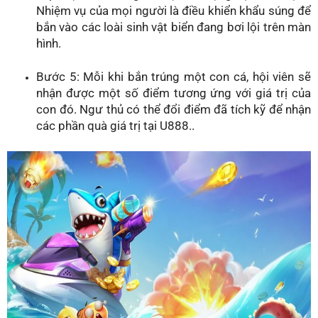
Nhiệm vụ của mọi người là điều khiển khẩu súng để
bắn vào các loài sinh vật biển đang bơi lội trên màn
hình.
Bước 5: Mỗi khi bắn trúng một con cá, hội viên sẽ
nhận được một số điểm tương ứng với giá trị của
con đó. Ngư thủ có thể đổi điểm đã tích kỹ để nhận
các phần quà giá trị tại U888..