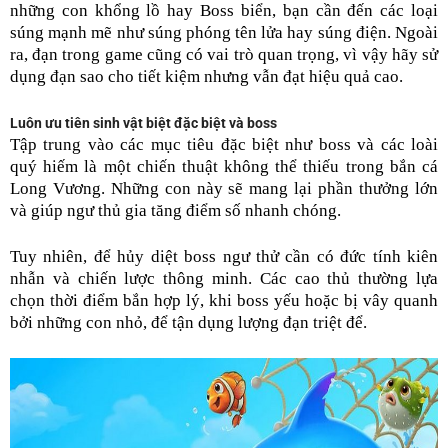
những con khổng lồ hay Boss biển, bạn cần đến các loại
súng mạnh mẽ như súng phóng tên lửa hay súng điện. Ngoài
ra, đạn trong game cũng có vai trò quan trọng, vì vậy hãy sử
dụng đạn sao cho tiết kiệm nhưng vẫn đạt hiệu quả cao.
Luôn ưu tiên sinh vật biệt đặc biệt và boss
Tập trung vào các mục tiêu đặc biệt như boss và các loài
quý hiếm là một chiến thuật không thể thiếu trong bắn cá
Long Vương. Những con này sẽ mang lại phần thưởng lớn
và giúp ngư thủ gia tăng điểm số nhanh chóng.
Tuy nhiên, để hủy diệt boss ngư thử cần có đức tính kiên
nhẫn và chiến lược thông minh. Các cao thủ thường lựa
chọn thời điểm bắn hợp lý, khi boss yếu hoặc bị vây quanh
bởi những con nhỏ, để tận dụng lượng đạn triệt để.