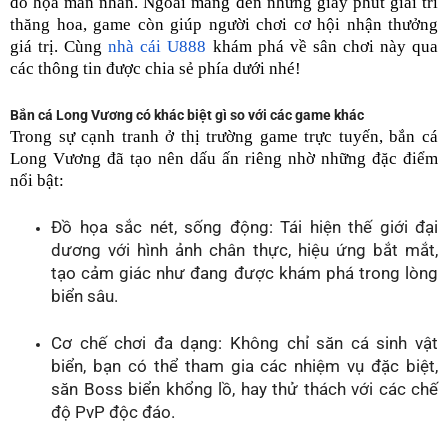
đồ họa mãn nhãn. Ngoài mang đến những giây phút giải trí
thăng hoa, game còn giúp người chơi cơ hội nhận thưởng
giá trị. Cùng
nhà cái U888
khám phá về sân chơi này qua
các thông tin được chia sẻ phía dưới nhé!
Bắn cá Long Vương có khác biệt gì so với các game khác
Trong sự cạnh tranh ở thị trường game trực tuyến, bắn cá
Long Vương đã tạo nên dấu ấn riêng nhờ những đặc điểm
nổi bật:
Đồ họa sắc nét, sống động: Tái hiện thế giới đại
dương với hình ảnh chân thực, hiệu ứng bắt mắt,
tạo cảm giác như đang được khám phá trong lòng
biển sâu.
Cơ chế chơi đa dạng: Không chỉ săn cá sinh vật
biển, bạn có thể tham gia các nhiệm vụ đặc biệt,
săn Boss biển khổng lồ, hay thử thách với các chế
độ PvP độc đáo.