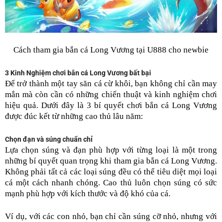
Cách tham gia bắn cá Long Vương tại U888 cho newbie
3 Kinh Nghiệm chơi bắn cá Long Vương bất bại
Để trở thành một tay săn cá cừ khôi, bạn không chỉ cần may
mắn mà còn cần có những chiến thuật và kinh nghiệm chơi
hiệu quả. Dưới đây là 3 bí quyết chơi bắn cá Long Vương
được đúc kết từ những cao thủ lâu năm:
Chọn đạn và súng chuẩn chỉ
Lựa chọn súng và đạn phù hợp với từng loại là một trong
những bí quyết quan trọng khi tham gia bắn cá Long Vương.
Không phải tất cả các loại súng đều có thể tiêu diệt mọi loại
cá một cách nhanh chóng. Cao thủ luôn chọn súng có sức
mạnh phù hợp với kích thước và độ khó của cá.
Ví dụ, với các con nhỏ, bạn chỉ cần súng cỡ nhỏ, nhưng với