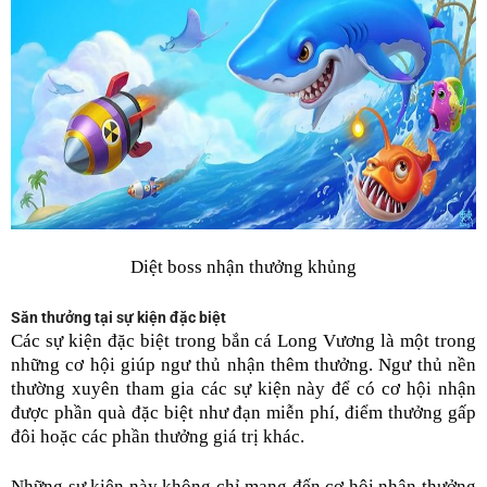
Diệt boss nhận thưởng khủng
Săn thưởng tại sự kiện đặc biệt
Các sự kiện đặc biệt trong bắn cá Long Vương là một trong
những cơ hội giúp ngư thủ nhận thêm thưởng. Ngư thủ nền
thường xuyên tham gia các sự kiện này để có cơ hội nhận
được phần quà đặc biệt như đạn miễn phí, điểm thưởng gấp
đôi hoặc các phần thưởng giá trị khác.
Những sự kiện này không chỉ mang đến cơ hội nhận thưởng