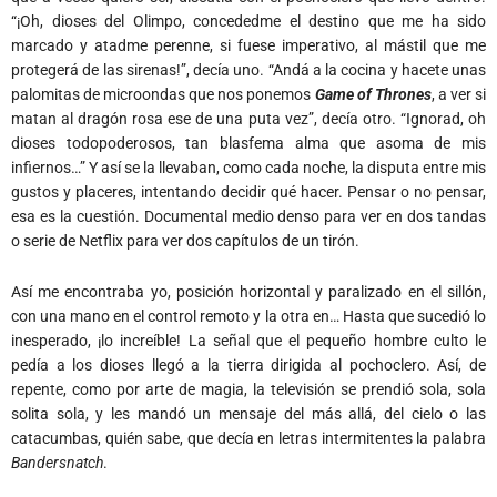
“¡Oh, dioses del Olimpo, concededme el destino que me ha sido
marcado y atadme perenne, si fuese imperativo, al mástil que me
protegerá de las sirenas!”, decía uno. “Andá a la cocina y hacete unas
palomitas de microondas que nos ponemos
Game of Thrones
, a ver si
matan al dragón rosa ese de una puta vez”, decía otro. “Ignorad, oh
dioses todopoderosos, tan blasfema alma que asoma de mis
infiernos…” Y así se la llevaban, como cada noche, la disputa entre mis
gustos y placeres, intentando decidir qué hacer. Pensar o no pensar,
esa es la cuestión. Documental medio denso para ver en dos tandas
o serie de Netflix para ver dos capítulos de un tirón.
Así me encontraba yo, posición horizontal y paralizado en el sillón,
con una mano en el control remoto y la otra en… Hasta que sucedió lo
inesperado, ¡lo increíble! La señal que el pequeño hombre culto le
pedía a los dioses llegó a la tierra dirigida al pochoclero. Así, de
repente, como por arte de magia, la televisión se prendió sola, sola
solita sola, y les mandó un mensaje del más allá, del cielo o las
catacumbas, quién sabe, que decía en letras intermitentes la palabra
Bandersnatch
.