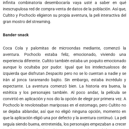
infinita combinatoria desembocaría vaya usté a saber en qué
inescrupulosa red de compra-venta de datos de la población. Así que,
Cultito y Pochoclo eligieron su propia aventura, la peli interactiva del
gran mostro del streaming.
Bander-snack
Coca Cola y palomitas de microondas mediante, comenzó la
aventura. Pochoclo estaba feliz, emocionado, viviendo una
experiencia diferente. Cultito también estaba un poquito emocionado
aunque lo ocultaba por pudor. Igual que los intelectualosos de
izquierda que disfrutan
Despacito
pero no se lo cuentan a nadie y se
irán al jonca tarareando bajito. Sin embargo, estaba incrédulo y
expectante. La aventura comenzó bien. La historia era buena, la
estética y los personajes también. Al poco andar, la película se
convirtió en aplicación y nos dio la opción de elegir por primera vez. A
Pochoclo le revoloteaban mariposas en el estomago, pero Cultito no
se dejaba ablandar, así que no eligió ninguna opción, momento en
que la aplicación eligió una por defecto y la aventura continuó. La peli
seguía siendo buena, entretenida, los personajes empezaban a crecer