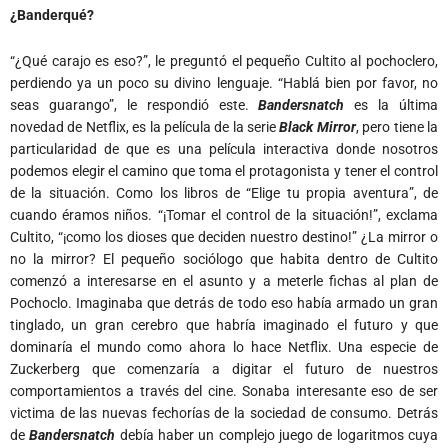
¿Banderqué?
“¿Qué carajo es eso?”, le preguntó el pequeño Cultito al pochoclero,
perdiendo ya un poco su divino lenguaje. “Hablá bien por favor, no
seas guarango”, le respondió este.
Bandersnatch
es la última
novedad de Netflix, es la película de la serie
Black Mirror
, pero tiene la
particularidad de que es una película interactiva donde nosotros
podemos elegir el camino que toma el protagonista y tener el control
de la situación. Como los libros de “Elige tu propia aventura”, de
cuando éramos niños. “¡Tomar el control de la situación!”, exclama
Cultito, “¡como los dioses que deciden nuestro destino!” ¿La mirror o
no la mirror? El pequeño sociólogo que habita dentro de Cultito
comenzó a interesarse en el asunto y a meterle fichas al plan de
Pochoclo. Imaginaba que detrás de todo eso había armado un gran
tinglado, un gran cerebro que habría imaginado el futuro y que
dominaría el mundo como ahora lo hace Netflix. Una especie de
Zuckerberg que comenzaría a digitar el futuro de nuestros
comportamientos a través del cine. Sonaba interesante eso de ser
victima de las nuevas fechorías de la sociedad de consumo. Detrás
de
Bandersnatch
debía haber un complejo juego de logaritmos cuya