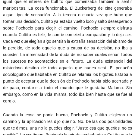
igual que el interés de Cultito que comenzaba también a sentir
maripositas. La cosa funcionaba. El Zuckerberg del cine generaba
algún tipo de sensación. A la tercera o cuarta vez que hubo que
tomar una decisión, Cultito ya estaba vuelto loco y saltó desesperado
sobre Pochoclo para elegir el camino. Pochoclo siempre disfruta
cuando Cultito es feliz, le sonríe con cierta compasión y lo deja ser.
Cada vez que elegían algo sentían la extraña sensación del abismo de
lo perdido, de todo aquello que a causa de su decisión, no iba a
suceder. La inmensidad de la duda de no saber cuáles serían todos
los sucesos no acontecidos en el futuro. La duda existencial del
misterioso destino de todo aquello que nunca será. El pequeño
sociologuito que habitaba en Cultito se relamía los bigotes. Estaba a
punto de aceptar que la decisión de Pochoclo había sido acertada y
de paso, contarle a todo el mundo que le gustaba Maluma. Sin
embargo, como en la vida misma, todo iba bien hasta que se fue al
carajo.
Cuando la cosa se ponía buena, Pochoclo y Cultito eligieron un
camino y la aplicación les dijo que no. No. De las dos posibilidades
que te dimos, una no la puedes elegir. “Justo esa que querías, no es
posible”. Lo sentimos. Pochoclo lo miraba embobado a Cultito que lo