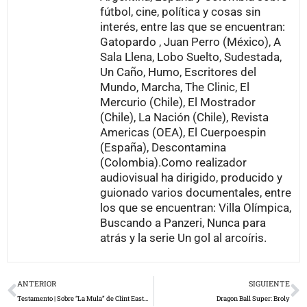
fútbol, cine, política y cosas sin
interés, entre las que se encuentran:
Gatopardo , Juan Perro (México), A
Sala Llena, Lobo Suelto, Sudestada,
Un Caño, Humo, Escritores del
Mundo, Marcha, The Clinic, El
Mercurio (Chile), El Mostrador
(Chile), La Nación (Chile), Revista
Americas (OEA), El Cuerpoespin
(España), Descontamina
(Colombia).Como realizador
audiovisual ha dirigido, producido y
guionado varios documentales, entre
los que se encuentran: Villa Olímpica,
Buscando a Panzeri, Nunca para
atrás y la serie Un gol al arcoíris.
Prev
N
ANTERIOR
SIGUIENTE
Testamento | Sobre “La Mula” de Clint Eastwood
Dragon Ball Super: Broly